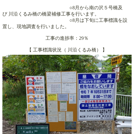
○8月から南の沢５号橋及
び 川沿くるみ橋の橋梁補修工事を行います。
○8月は下旬に工事標識を設
置し、現地調査を行いました。
工事の進捗率：29％
【 工事標識状況（
川沿くるみ橋
）
】