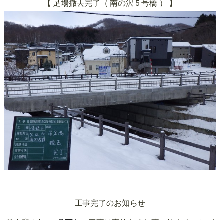
【 足場撤去完了（
南の沢５号橋
）
】
工事完了のお知らせ