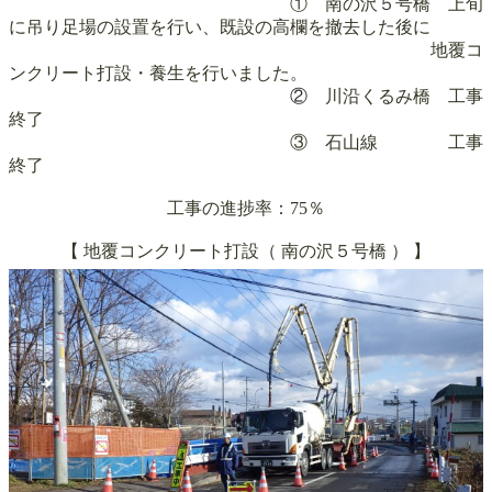
① 南の沢５号橋 上旬
に吊り足場の設置を行い、既設の高欄を撤去した後に
地覆コ
ンクリート打設・養生を行いました。
②
川沿くるみ橋 工事
終了
③ 石山線 工事
終了
工事の進捗率：75％
【
地覆コンクリート打設
（
南の沢５号橋
）
】