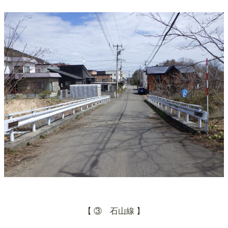
【
③ 石山線
】