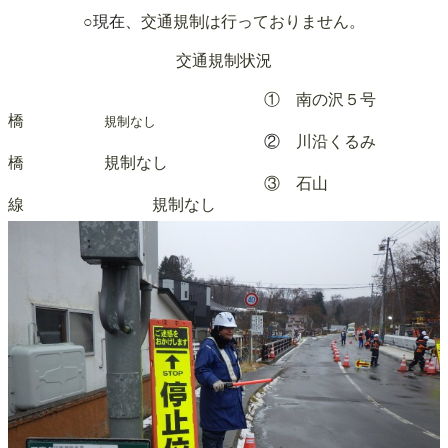
○
現在、
交通規制は行っておりません。
交通規制状況
① 南の沢５号
橋
規制なし
②
川沿くるみ
橋 規制なし
③ 石山
線 規制なし