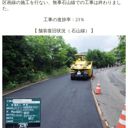
区画線の施工を行ない、無事石山線での工事は終わりまし
た。
工事の進捗率：23％
【 舗装復旧状況（
石山線）
】