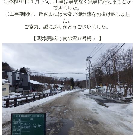
〇令和６年1１
月下旬
、工事は事故なく無事に終えることが
できました。
〇工事
期間中、皆さまには大変ご御迷惑をお掛け致しまし
た。
ご協力、誠にありがとうございました。
【 現場完成（
南の沢５号橋
）
】