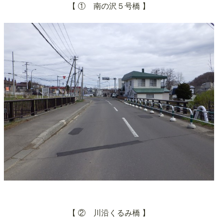
【 ①
南の沢５号
橋 】
【
② 川沿くるみ橋
】