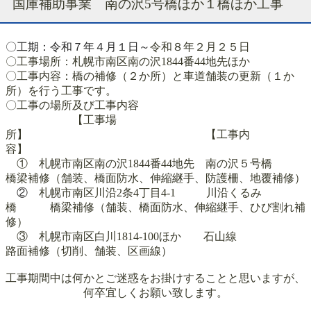
国庫補助事業 南の沢5号橋ほか１橋ほか工事
〇工期：令和７年４月１日～
令和８年２月２５日
〇工事場所：札幌市南区南の沢1844番44地先ほか
〇工事内容：橋の補修（２か所）と車道舗装の更新（１か
所）を行う工事です。
〇工事の場所及び工事内容
【工事場
所】 【工事内
容】
① 札幌市南区南の沢1844番44地先 南の沢５号橋
橋梁補修（舗装、橋面防水、伸縮継手、防護柵、地覆補修）
②
札幌市南区川沿2条4丁目4-1 川沿くるみ
橋 橋梁補修（舗装、橋面防水、伸縮継手、ひび割れ補
修）
③ 札幌市南区白川1814-100ほか 石山線
路面補修（切削、舗装、区画線）
工事期間中は何かとご迷惑をお掛けすることと思いますが、
何卒宜しくお願い致します。