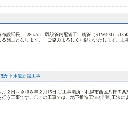
布設延長 286.7m 既設管内配管工 鋼管（STW400）φ1
る施工となします。 ご協力よろしくお願いいたします。工事を
ほか下水道新設工事
４月２日～令和８年２月15日 〇工事場所：札幌市西区八軒７
行う工事です。〇この工事では、地下推進工法と開削工法により