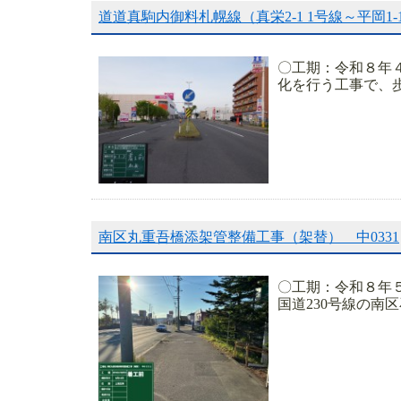
道道真駒内御料札幌線（真栄2-1 1号線～平岡1
〇工期：令和８年
化を行う工事で、
南区丸重吾橋添架管整備工事（架替） 中0331
〇工期：令和８年
国道230号線の南