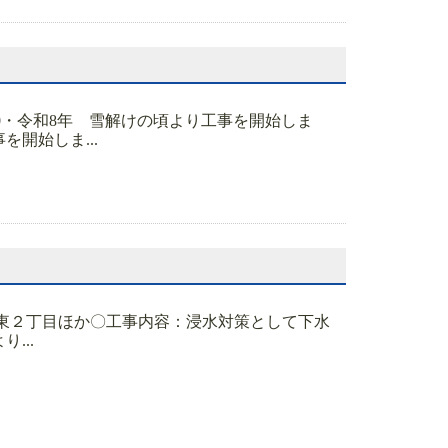
350・令和8年 雪解けの頃より工事を開始しま
開始しま...
条東２丁目ほか〇工事内容：浸水対策として下水
...