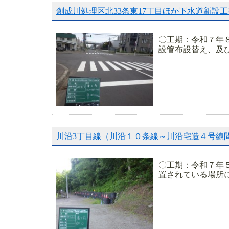
創成川処理区北33条東17丁目ほか下水道新設工
〇工期：令和７年８
設管布設替え、及び
川沿3丁目線（川沿１０条線～川沿宅造４号線
〇工期：令和７年
置されている場所に