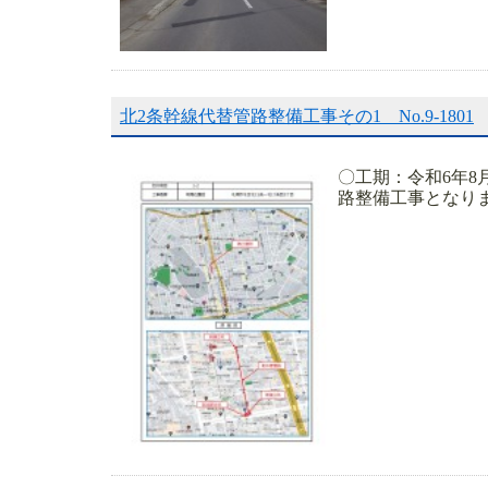
北2条幹線代替管路整備工事その1 No.9-1801
〇工期：令和6年8
路整備工事となります