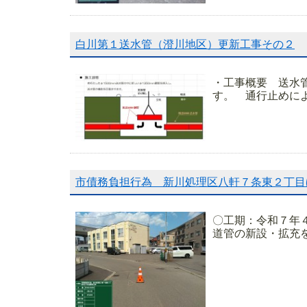
白川第１送水管（澄川地区）更新工事その２
・工事概要 送水管
す。 通行止めによ
市債務負担行為 新川処理区八軒７条東２丁目
〇工期：令和７年
道管の新設・拡充を