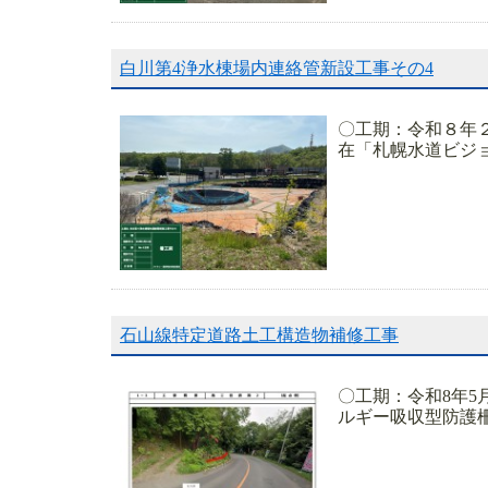
白川第4浄水棟場内連絡管新設工事その4
〇工期：令和８年２
在「札幌水道ビジ
石山線特定道路土工構造物補修工事
〇工期：令和8年5
ルギー吸収型防護柵