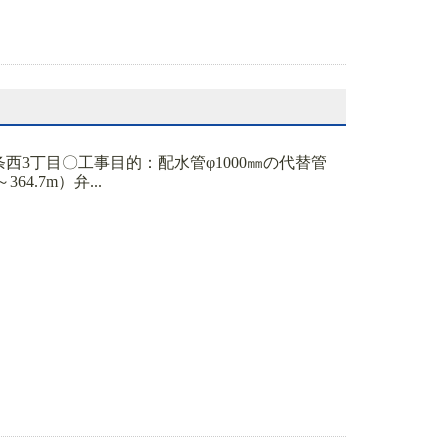
条西3丁目〇工事目的：配水管φ1000㎜の代替管
4.7m）弁...