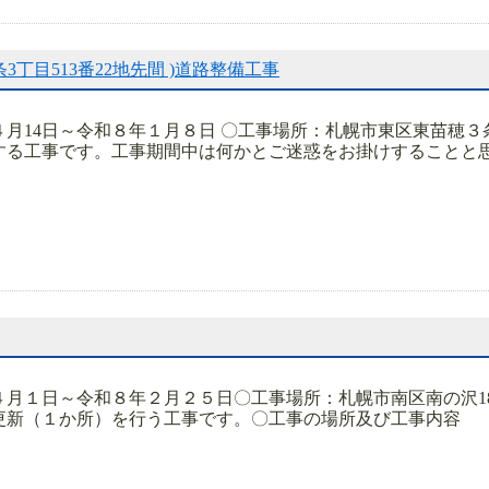
3丁目513番22地先間 )道路整備工事
４月14日～令和８年１月８日 〇工事場所：札幌市東区東苗穂
る工事です。工事期間中は何かとご迷惑をお掛けすることと思い
月１日～令和８年２月２５日〇工事場所：札幌市南区南の沢18
更新（１か所）を行う工事です。〇工事の場所及び工事内