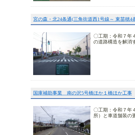
宮の森・北24条通(三角街道西1号線～ 東苗穂4条
〇工期：令和７年
の道路構造を解消す
国庫補助事業 南の沢5号橋ほか１橋ほか工事
〇工期：令和７年４
所）と車道舗装の