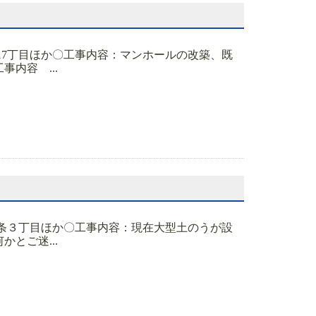
東17丁目ほか〇工事内容：マンホールの改築、既
内容 ...
０条３丁目ほか〇工事内容：現在大型土のうが設
とご迷...