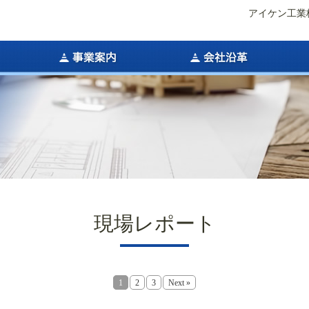
アイケン工業
現場レポート
1
2
3
Next »