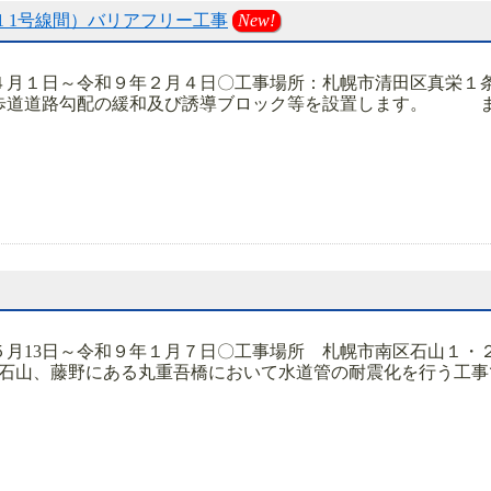
-1 1号線間）バリアフリー工事
New!
４月１日～令和９年２月４日〇工事場所：札幌市清田区真栄１
歩道道路勾配の緩和及び誘導ブロック等を設置します。 また
５月13日～令和９年１月７日〇工事場所 札幌市南区石山１
区石山、藤野にある丸重吾橋において水道管の耐震化を行う工事で